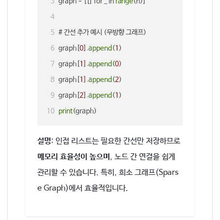
graph = [[] for _ in 
range
(n)]
# 간선 추가 예시 (무방향 그래프)
graph[
0
].
append
(
1
)
graph[
1
].
append
(
0
)
graph[
1
].
append
(
2
)
graph[
2
].
append
(
1
)
print
(graph)
설명
: 인접 리스트는 필요한 간선만 저장하므로
메모리 효율성이 높으며
, 노드 간 연결을 쉽게
관리할 수 있습니다. 특히, 희소 그래프(Spars
e Graph)에서 효율적입니다.